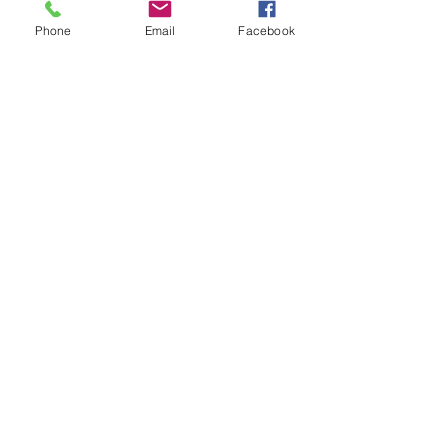
Phone
Email
Facebook
Bárbara Eliseu
Coach
CONTACTOS
Tel: (+351)
93 456 49 01
Email:
coach@barbaraeliseu.com
Contacte-nos