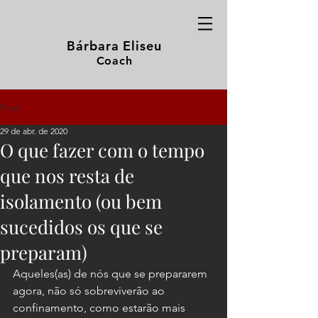
Bárbara Eliseu
Coach
Post
29 de abr. de 2020
O que fazer com o tempo
que nos resta de
isolamento (ou bem
sucedidos os que se
preparam)
Aqueles(as) de nós que se prepararem 
agora, não só sobreviverão ao 
confinamento, como estarão mais 